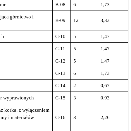
nie
B-08
6
1,73
ąca górnictwo i
B-09
12
3,33
ch
C-10
5
1,47
C-11
5
1,47
h
C-12
5
1,47
C-13
6
1,73
C-14
2
0,67
ór wyprawionych
C-15
3
0,93
z korka, z wyłączeniem
omy i materiałów
C-16
8
2,26