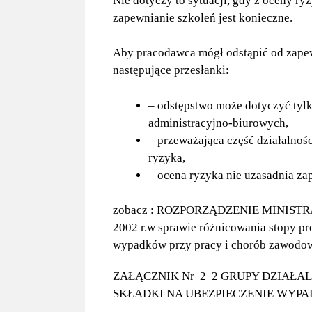
Nie dotyczy to sytuacji, gdy z oceny ryz
zapewnianie szkoleń jest konieczne.
Aby pracodawca mógł odstąpić od zapew
następujące przesłanki:
– odstępstwo może dotyczyć tyl
administracyjno-biurowych,
– przeważająca część działalnośc
ryzyka,
– ocena ryzyka nie uzasadnia z
zobacz : ROZPORZĄDZENIE MINISTRA 
2002 r.w sprawie różnicowania stopy pr
wypadków przy pracy i chorób zawodow
ZAŁĄCZNIK Nr 2 2 GRUPY DZIAŁA
SKŁADKI NA UBEZPIECZENIE WYP