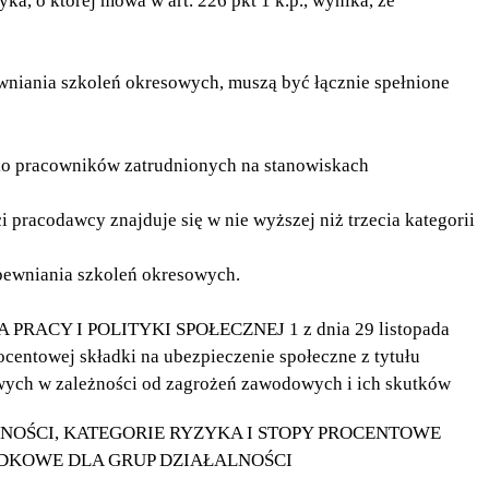
yka, o której mowa w art. 226 pkt 1 k.p., wynika, że
niania szkoleń okresowych, muszą być łącznie spełnione
ko pracowników zatrudnionych na stanowiskach
i pracodawcy znajduje się w nie wyższej niż trzecia kategorii
apewniania szkoleń okresowych.
PRACY I POLITYKI SPOŁECZNEJ 1 z dnia 29 listopada
ocentowej składki na ubezpieczenie społeczne z tytułu
ych w zależności od zagrożeń zawodowych i ich skutków
LNOŚCI, KATEGORIE RYZYKA I STOPY PROCENTOWE
ADKOWE DLA GRUP DZIAŁALNOŚCI