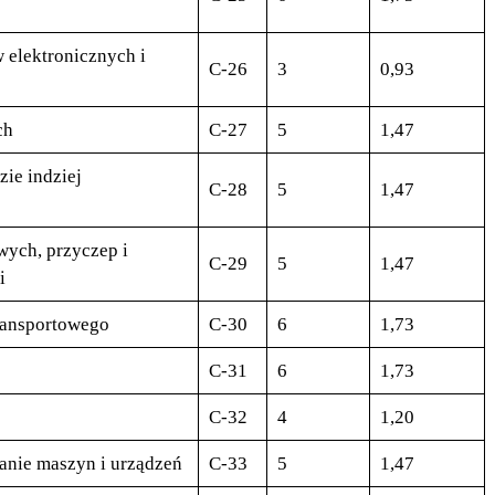
elektronicznych i
C-26
3
0,93
ch
C-27
5
1,47
zie indziej
C-28
5
1,47
ych, przyczep i
C-29
5
1,47
i
transportowego
C-30
6
1,73
C-31
6
1,73
C-32
4
1,20
anie maszyn i urządzeń
C-33
5
1,47