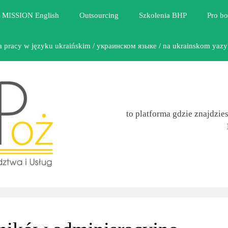
 MISSION English
Outsourcing
Szkolenia BHP
Pro b
a pracy w języku ukraińskim / украинском языке / na ukrainskom yaz
to platforma gdzie znajdzie