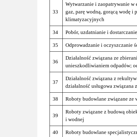
Wytwarzanie i zaopatrywanie w e
33
gaz, parę wodną, gorącą wodę i 
klimatyzacyjnych
34
Pobór, uzdatnianie i dostarczani
35
Odprowadzanie i oczyszczanie 
Działalność związana ze zbieran
36
unieszkodliwianiem odpadów; 
Działalność związana z rekultywa
37
działalność usługowa związana 
38
Roboty budowlane związane ze
Roboty związane z budową obiek
39
i wodnej
40
Roboty budowlane specjalistycz