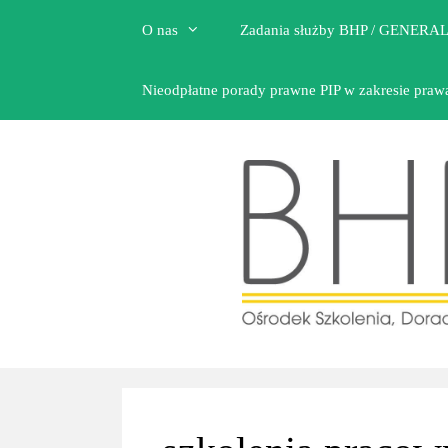
Przejdź
O nas
Zadania służby BHP / GENERAL
do
treści
Nieodpłatne porady prawne PIP w zakresie praw