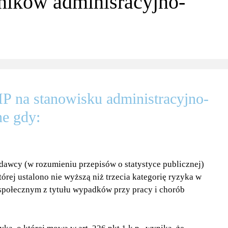
ników adminisracyjno-
P na stanowisku administracyjno-
e gdy:
odawcy (w rozumieniu przepisów o statystyce publicznej)
której ustalono nie wyższą niż trzecia kategorię ryzyka w
społecznym z tytułu wypadków przy pracy i chorób