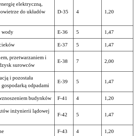
nergię elektryczną,
powietrze do układów
D-35
4
1,20
e wody
E-36
5
1,47
ścieków
E-37
5
1,47
iem, przetwarzaniem i
E-38
7
2,00
odzysk surowców
cją i pozostała
E-39
5
1,47
z gospodarką odpadami
 wznoszeniem budynków
F-41
4
1,20
tów inżynierii lądowej
F-42
5
1,47
ne
F-43
4
1,20