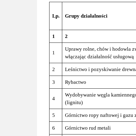
Lp.
Grupy działalności
1
2
Uprawy rolne, chów i hodowla zw
1
włączając działalność usługową
2
Leśnictwo i pozyskiwanie drewn
3
Rybactwo
Wydobywanie węgla kamiennego 
4
(lignitu)
5
Górnictwo ropy naftowej i gazu
6
Górnictwo rud metali