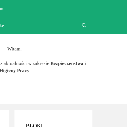
ono
yke
Witam,
sz aktualności w zakresie
Bezpieczeństwa i
Higieny Pracy
BLOKI