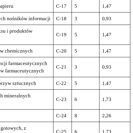
apieru
C-17
5
1,47
nych nośników informacji
C-18
3
0,93
ksu i produktów
C-19
5
1,47
ów chemicznych
C-20
5
1,47
ncji farmaceutycznych
C-21
3
0,93
ów farmaceutycznych
orzyw sztucznych
C-22
5
1,47
ch mineralnych
C-23
6
1,73
C-24
8
2,26
gotowych, z
C-25
6
1,73