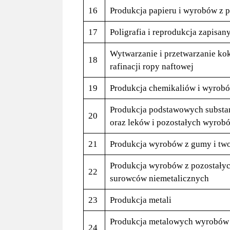
16
Produkcja papieru i wyrobów z p
17
Poligrafia i reprodukcja zapisa
Wytwarzanie i przetwarzanie ko
18
rafinacji ropy naftowej
19
Produkcja chemikaliów i wyrob
Produkcja podstawowych substa
20
oraz leków i pozostałych wyrob
21
Produkcja wyrobów z gumy i tw
Produkcja wyrobów z pozostały
22
surowców niemetalicznych
23
Produkcja metali
Produkcja metalowych wyrobów 
24