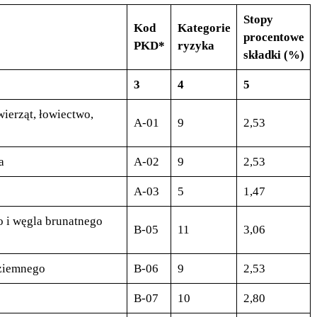
Stopy
Kod
Kategorie
procentowe
PKD*
ryzyka
składki (%)
3
4
5
ierząt, łowiectwo,
A-01
9
2,53
a
A-02
9
2,53
A-03
5
1,47
i węgla brunatnego
B-05
11
3,06
 ziemnego
B-06
9
2,53
B-07
10
2,80