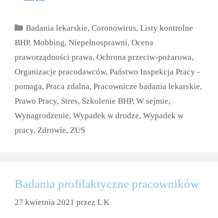
Kategorie
Badania lekarskie
,
Coronowirus
,
Listy kontrolne
BHP
,
Mobbing
,
Niepełnosprawni
,
Ocena
praworządności prawa
,
Ochrona przeciw-pożarowa
,
Organizacje pracodawców
,
Państwo Inspekcja Pracy -
pomaga
,
Praca zdalna
,
Pracownicze badania lekarskie
,
Prawo Pracy
,
Stres
,
Szkolenie BHP
,
W sejmie
,
Wynagrodzenie
,
Wypadek w drodze
,
Wypadek w
pracy
,
Zdrowie
,
ZUS
Badania profilaktyczne pracowników
27 kwietnia 2021
przez
L K