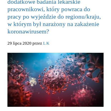
dodatkowe badania lekarskie
pracownikowi, który powraca do
pracy po wyjeździe do regionu/kraju,
w którym był narażony na zakażenie
koronawirusem?
29 lipca 2020 przez
L K