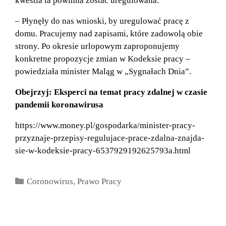
kwestia ta powinna zostać uregulowana.
– Płynęły do nas wnioski, by uregulować pracę z
domu. Pracujemy nad zapisami, które zadowolą obie
strony. Po okresie urlopowym zaproponujemy
konkretne propozycje zmian w Kodeksie pracy –
powiedziała minister Maląg w „Sygnałach Dnia”.
Obejrzyj: Eksperci na temat pracy zdalnej w czasie
pandemii koronawirusa
https://www.money.pl/gospodarka/minister-pracy-
przyznaje-przepisy-regulujace-prace-zdalna-znajda-
sie-w-kodeksie-pracy-6537929192625793a.html
Kategorie
Coronowirus
,
Prawo Pracy